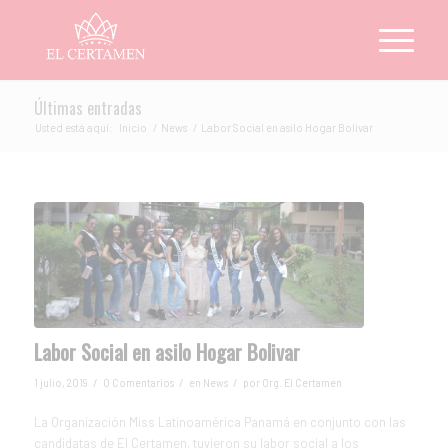
Últimas entradas
Usted está aquí:
Inicio
/
News
/
Labor Social en asilo Hogar Bolivar
Labor Social en asilo Hogar Bolivar
/
/
/
1 julio, 2019
0 Comentarios
en
News
por
Org. El Certamen
La Organización Miss Latinoamérica Panamá en conjunto con las
candidatas de El Certamen, tuvieron su labor social a los