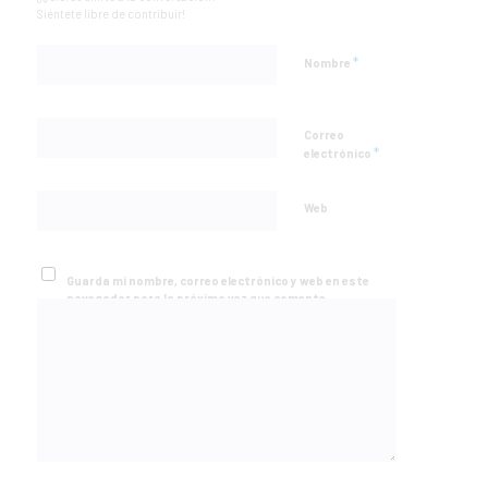
Siéntete libre de contribuir!
*
Nombre
Correo
*
electrónico
Web
Guarda mi nombre, correo electrónico y web en este
navegador para la próxima vez que comente.