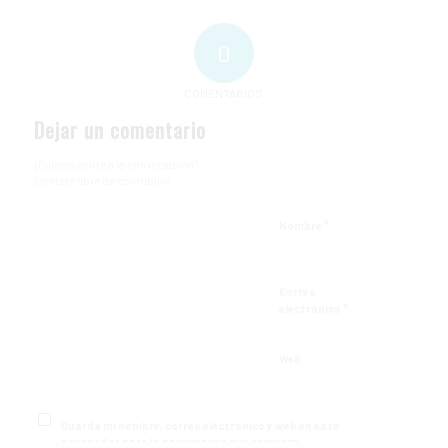
0
COMENTARIOS
Dejar un comentario
¿Quieres unirte a la conversación?
Siéntete libre de contribuir!
*
Nombre
Correo
*
electrónico
Web
Guarda mi nombre, correo electrónico y web en este
navegador para la próxima vez que comente.