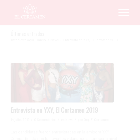
Últimas entradas
Usted está aquí:
Inicio
/
News
/
Entrevista en YXY, El Certamen 2019
Entrevista en YXY, El Certamen 2019
/
/
/
14 julio, 2019
0 Comentarios
en
News
por
Org. El Certamen
Las candidatas fueron entrevistadas en la emisora YXY.
Compartiendo con los oyentes y dándose a conocer a nivel