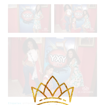
Etiquetas:
entrevista
,
radio