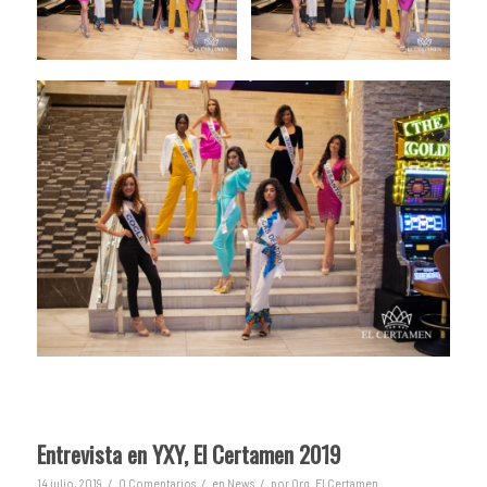
Entrevista en YXY, El Certamen 2019
/
/
/
14 julio, 2019
0 Comentarios
en
News
por
Org. El Certamen