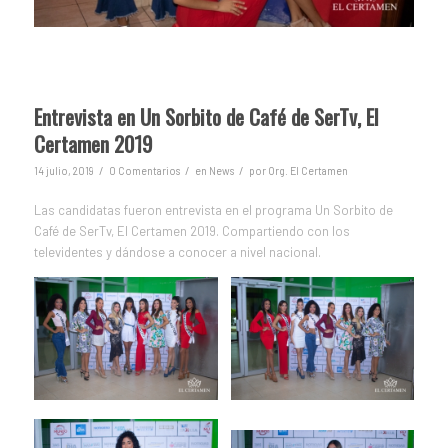
Entrevista en Un Sorbito de Café de SerTv, El
Certamen 2019
/
/
/
14 julio, 2019
0 Comentarios
en
News
por
Org. El Certamen
Las candidatas fueron entrevista en el programa Un Sorbito de
Café de SerTv, El Certamen 2019. Compartiendo con los
televidentes y dándose a conocer a nivel nacional.