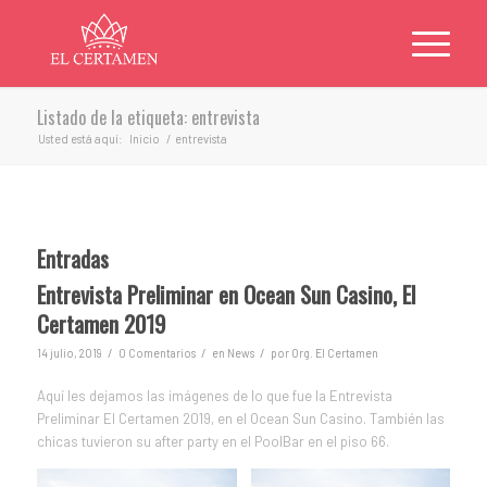
Listado de la etiqueta: entrevista
Usted está aquí:
Inicio
/
entrevista
Entradas
Entrevista Preliminar en Ocean Sun Casino, El
Certamen 2019
/
/
/
14 julio, 2019
0 Comentarios
en
News
por
Org. El Certamen
Aquí les dejamos las imágenes de lo que fue la Entrevista
Preliminar El Certamen 2019, en el Ocean Sun Casino. También las
chicas tuvieron su after party en el PoolBar en el piso 66.